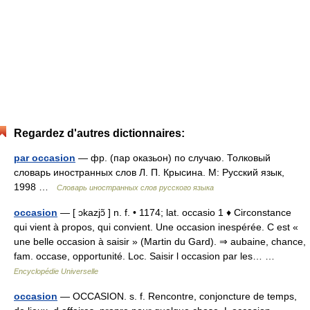
Regardez d'autres dictionnaires:
par occasion
— фр. (пар оказьон) по случаю. Толковый
словарь иностранных слов Л. П. Крысина. М: Русский язык,
1998 …
Словарь иностранных слов русского языка
occasion
— [ ɔkazjɔ̃ ] n. f. • 1174; lat. occasio 1 ♦ Circonstance
qui vient à propos, qui convient. Une occasion inespérée. C est «
une belle occasion à saisir » (Martin du Gard). ⇒ aubaine, chance,
fam. occase, opportunité. Loc. Saisir l occasion par les… …
Encyclopédie Universelle
occasion
— OCCASION. s. f. Rencontre, conjoncture de temps,