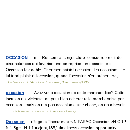
OCCASION
— n. f. Rencontre, conjoncture, concours fortuit de
circonstances qui favorise une entreprise, un dessein, etc.
Occasion favorable. Chercher, saisir l’occasion, les occasions. Je
lui ferai plaisir à l’occasion, quand l’occasion s’en présentera,… …
Dictionnaire de l'Academie Francaise, 8eme edition (1935)
occasion
— Avez vous occasion de cette marchandise? Cette
locution est vicieuse: on peut bien acheter telle marchandise par
occasion , mais on n a pas occasion d une chose, on en a besoin
…
Dictionnaire grammatical du mauvais langage
Occasion
— (Roget s Thesaurus) < N PARAG:Occasion >N GRP:
N 1 Sgm: N 1 1 =>{ant,135,} timeliness occasion opportunity