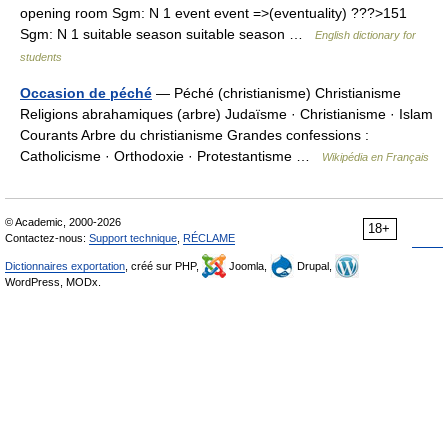
opening room Sgm: N 1 event event =>(eventuality) ???>151
Sgm: N 1 suitable season suitable season …
English dictionary for
students
Occasion de péché
— Péché (christianisme) Christianisme
Religions abrahamiques (arbre) Judaïsme · Christianisme · Islam
Courants Arbre du christianisme Grandes confessions :
Catholicisme · Orthodoxie · Protestantisme …
Wikipédia en Français
© Academic, 2000-2026
18+
Contactez-nous:
Support technique
,
RÉCLAME
Dictionnaires exportation
, créé sur PHP,
Joomla,
Drupal,
WordPress, MODx.