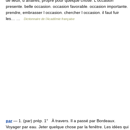
de lieux, d affaires, propre pour quelque chose. L occasion
presente. belle occasion. occasion favorable. occasion importante.
prendre, embrasser l occasion. chercher l occasion. il faut fuir
les… …
Dictionnaire de l'Académie française
par
— 1. (par) prép. 1° À travers. Il a passé par Bordeaux.
Voyager par eau. Jeter quelque chose par la fenêtre. Les idées qui