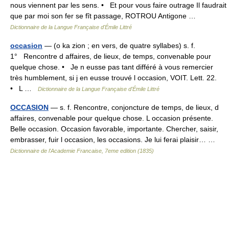
nous viennent par les sens. • Et pour vous faire outrage Il faudrait
que par moi son fer se fît passage, ROTROU Antigone …
Dictionnaire de la Langue Française d'Émile Littré
occasion
— (o ka zion ; en vers, de quatre syllabes) s. f.
1° Rencontre d affaires, de lieux, de temps, convenable pour
quelque chose. • Je n eusse pas tant différé à vous remercier
très humblement, si j en eusse trouvé l occasion, VOIT. Lett. 22.
• L …
Dictionnaire de la Langue Française d'Émile Littré
OCCASION
— s. f. Rencontre, conjoncture de temps, de lieux, d
affaires, convenable pour quelque chose. L occasion présente.
Belle occasion. Occasion favorable, importante. Chercher, saisir,
embrasser, fuir l occasion, les occasions. Je lui ferai plaisir… …
Dictionnaire de l'Academie Francaise, 7eme edition (1835)