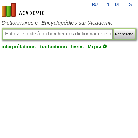
RU
EN
DE
ES
fr-academic.com
Dictionnaires et Encyclopédies sur 'Academic'
Recherche!
interprétations
traductions
livres
Игры ⚽